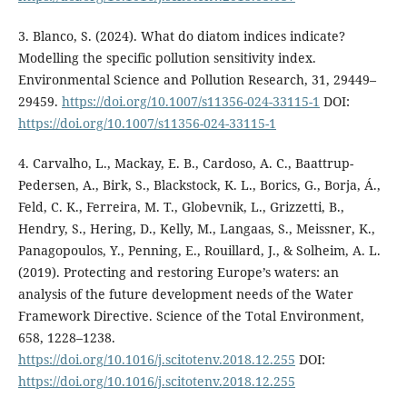
3. Blanco, S. (2024). What do diatom indices indicate?
Modelling the specific pollution sensitivity index.
Environmental Science and Pollution Research, 31, 29449–
29459.
https://doi.org/10.1007/s11356-024-33115-1
DOI:
https://doi.org/10.1007/s11356-024-33115-1
4. Carvalho, L., Mackay, E. B., Cardoso, A. C., Baattrup-
Pedersen, A., Birk, S., Blackstock, K. L., Borics, G., Borja, Á.,
Feld, C. K., Ferreira, M. T., Globevnik, L., Grizzetti, B.,
Hendry, S., Hering, D., Kelly, M., Langaas, S., Meissner, K.,
Panagopoulos, Y., Penning, E., Rouillard, J., & Solheim, A. L.
(2019). Protecting and restoring Europe’s waters: an
analysis of the future development needs of the Water
Framework Directive. Science of the Total Environment,
658, 1228–1238.
https://doi.org/10.1016/j.scitotenv.2018.12.255
DOI:
https://doi.org/10.1016/j.scitotenv.2018.12.255