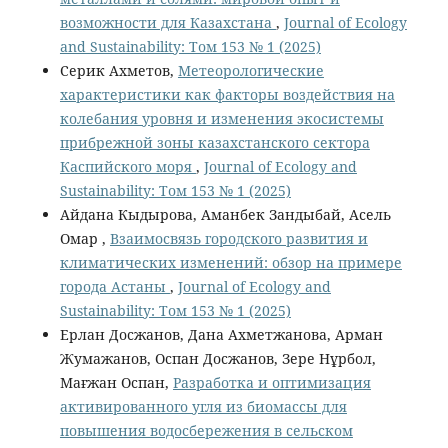
возможности для Казахстана
,
Journal of Ecology
and Sustainability: Том 153 № 1 (2025)
Серик Ахметов,
Метеорологические
характеристики как факторы воздействия на
колебания уровня и изменения экосистемы
прибрежной зоны казахстанского сектора
Каспийского моря
,
Journal of Ecology and
Sustainability: Том 153 № 1 (2025)
Айдана Кыдырова, Аманбек Зандыбай, Асель
Омар ,
Взаимосвязь городского развития и
климатических изменений: обзор на примере
города Астаны
,
Journal of Ecology and
Sustainability: Том 153 № 1 (2025)
Ерлан Досжанов, Дана Ахметжанова, Арман
Жумажанов, Оспан Досжанов, Зере Нұрбол,
Мағжан Оспан,
Разработка и оптимизация
активированного угля из биомассы для
повышения водосбережения в сельском