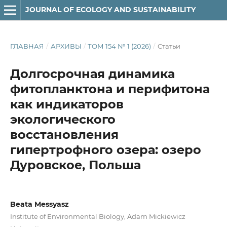
JOURNAL OF ECOLOGY AND SUSTAINABILITY
ГЛАВНАЯ
/
АРХИВЫ
/
ТОМ 154 № 1 (2026)
/
Статьи
Долгосрочная динамика
фитопланктона и перифитона
как индикаторов
экологического
восстановления
гипертрофного озера: озеро
Дуровское, Польша
Beata Messyasz
Institute of Environmental Biology, Adam Mickiewicz