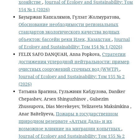
хозяйстве
,
Journal of Ecology and Sustainability: Том
154 № 1 (2026)
Бауыржан Капсалямов, Гүлзат Жолмуратова,
Обоснование необходимости региональных
стандартов экологического качества водных
объектов: бассейн реки Илек, Казахстан
,
Journal
of Ecology and Sustainability: Том 154 № 1 (2026)
FELIX SAFO DANQUAH, Anna Popkova,
Стратегии
достижения углеродной нейтральности: пример
очистных сооружений сточных вод (WWTP)
,
Journal of Ecology and Sustainability: Том 155 № 2
(2026)
Татьяна Брагина, Гульжиян Кабдулова, Daniker
Chepashev, Arsen Shinguzhinov , Gulsezim
Zhussupova, Dias Merekeyev, Yelizaveta Maksimkina ,
Anar Baiteliyeva,
Пожары в государственном
природном резервате «Алтын Дала» и их
возможное влияние на миграции копытных
,
Journal of Ecology and Sustainability: Том 155 № 2