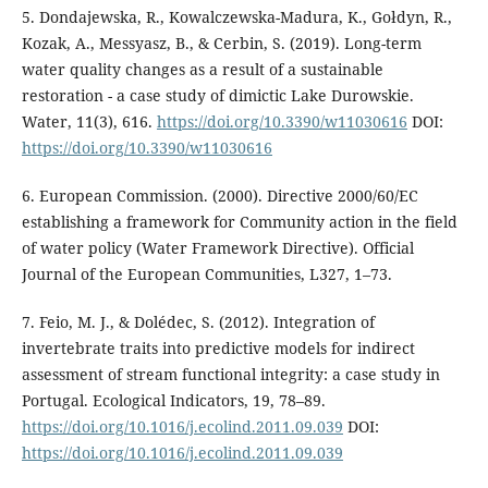
5. Dondajewska, R., Kowalczewska-Madura, K., Gołdyn, R.,
Kozak, A., Messyasz, B., & Cerbin, S. (2019). Long-term
water quality changes as a result of a sustainable
restoration - a case study of dimictic Lake Durowskie.
Water, 11(3), 616.
https://doi.org/10.3390/w11030616
DOI:
https://doi.org/10.3390/w11030616
6. European Commission. (2000). Directive 2000/60/EC
establishing a framework for Community action in the field
of water policy (Water Framework Directive). Official
Journal of the European Communities, L327, 1–73.
7. Feio, M. J., & Dolédec, S. (2012). Integration of
invertebrate traits into predictive models for indirect
assessment of stream functional integrity: a case study in
Portugal. Ecological Indicators, 19, 78–89.
https://doi.org/10.1016/j.ecolind.2011.09.039
DOI:
https://doi.org/10.1016/j.ecolind.2011.09.039