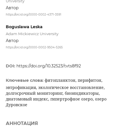
University
Автор
https://orcid.org/0000-0002-4371-3591
Boguslawa Leska
Adam Mickiewicz University
Автор
https://orcid.org/0000-0002-9504-5265
DOI:
https://doi.org/10.32523/tvts8f92
фитопланктон, перифитон,
Ключевые слова:
эвтрофикация, экологическое восстановление,
долгосрочный мониторинг, биоиндикаторы,
диатомовый индекс, гипертрофное озеро, озеро
Дуровское
АННОТАЦИЯ