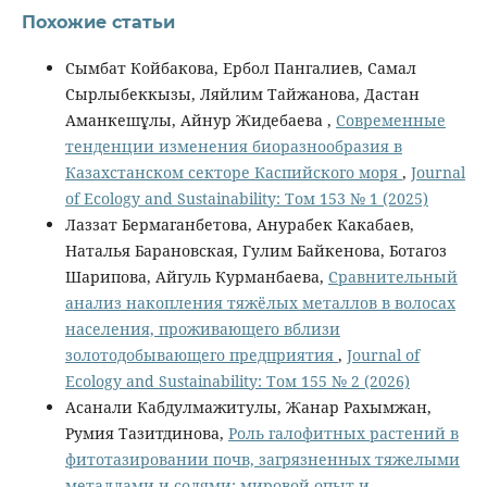
Похожие статьи
Сымбат Койбакова, Ербол Пангалиев, Самал
Сырлыбеккызы, Ляйлим Тайжанова, Дастан
Аманкешұлы, Айнур Жидебаева ,
Современные
тенденции изменения биоразнообразия в
Казахстанском секторе Каспийского моря
,
Journal
of Ecology and Sustainability: Том 153 № 1 (2025)
Лаззат Бермаганбетова, Анурабек Какабаев,
Наталья Барановская, Гулим Байкенова, Ботагоз
Шарипова, Айгуль Курманбаева,
Сравнительный
анализ накопления тяжёлых металлов в волосах
населения, проживающего вблизи
золотодобывающего предприятия
,
Journal of
Ecology and Sustainability: Том 155 № 2 (2026)
Асанали Кабдулмажитулы, Жанар Рахымжан,
Румия Тазитдинова,
Роль галофитных растений в
фитотазировании почв, загрязненных тяжелыми
металлами и солями: мировой опыт и