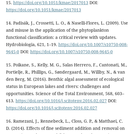
15.
https://doi.org/10.1051/kmae/2017013
DOI:
https://doi.org/10.1051/kmae/2017013
14. Padisák, J., Crossetti, L. O., & Naselli-Flores, L. (2009). Use
and misuse in the application of the phytoplankton
functional classification: a critical review with updates.
Hydrobiologia, 621, 1–19.
https://doi.org/10.1007/s10750-008-
9645-0
DOI:
https://doi.org/10.1007/s10750-008-9645-0
15. Poikane, S., Kelly, M. G., Salas Herrero, F., Cantonati, M.,
Portielje, R., Phillips, G., Søndergaard, M., Willby, N., & van
den Berg, M. (2016). Benthic algal assessment of ecological
status in European lakes and rivers: challenges and
opportunities. Science of the Total Environment, 568, 603–
613.
https://doi.org/10.1016/j.scitotenv.2016.02.027
DOI:
https://doi.org/10.1016/j.scitotenv.2016.02.027
16. Ramezani, J., Rennebeck, L., Closs, G. P., & Matthaei, C.
D. (2014). Effects of fine sediment addition and removal on