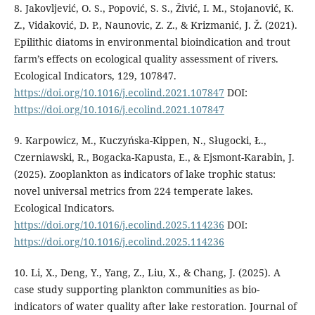
8. Jakovljević, O. S., Popović, S. S., Živić, I. M., Stojanović, K.
Z., Vidaković, D. P., Naunovic, Z. Z., & Krizmanić, J. Ž. (2021).
Epilithic diatoms in environmental bioindication and trout
farm’s effects on ecological quality assessment of rivers.
Ecological Indicators, 129, 107847.
https://doi.org/10.1016/j.ecolind.2021.107847
DOI:
https://doi.org/10.1016/j.ecolind.2021.107847
9. Karpowicz, M., Kuczyńska-Kippen, N., Sługocki, Ł.,
Czerniawski, R., Bogacka-Kapusta, E., & Ejsmont-Karabin, J.
(2025). Zooplankton as indicators of lake trophic status:
novel universal metrics from 224 temperate lakes.
Ecological Indicators.
https://doi.org/10.1016/j.ecolind.2025.114236
DOI:
https://doi.org/10.1016/j.ecolind.2025.114236
10. Li, X., Deng, Y., Yang, Z., Liu, X., & Chang, J. (2025). A
case study supporting plankton communities as bio-
indicators of water quality after lake restoration. Journal of