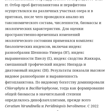
гг. Отбор проб фитопланктона и перифитона
осуществлялся на различных участках озера и в
притоках, после чего проводился анализ их
таксономического состава, численности, биомассы и
экологических характеристик. Для оценки
пространственно-временных изменений
экологического состояния применялся комплекс
биологических индексов, включая индекс
разнообразия Шеннона–Уивера (H′), индекс
выравненности Пиелу (E), индекс сходства Жаккара,
смешанный трофический индекс Нюгарда и
диатомовый индекс (DI). Результаты показали высокое
видовое разнообразие и выравненность
фитопланктона. По видовому богатству доминировали
Chlorophyta
и
Bacillariophyceae
,
тогда как формирование
общей биомассы в значительной степени
определялось динофлагеллятами, прежде всего
Ceratium hirundinella
и
Peridiniopsis berolinense
. С 2022