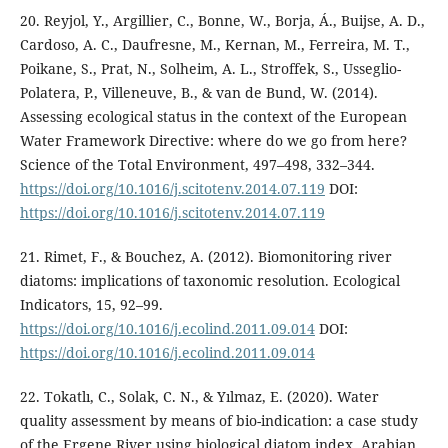
20. Reyjol, Y., Argillier, C., Bonne, W., Borja, Á., Buijse, A. D.,
Cardoso, A. C., Daufresne, M., Kernan, M., Ferreira, M. T.,
Poikane, S., Prat, N., Solheim, A. L., Stroffek, S., Usseglio-
Polatera, P., Villeneuve, B., & van de Bund, W. (2014).
Assessing ecological status in the context of the European
Water Framework Directive: where do we go from here?
Science of the Total Environment, 497–498, 332–344.
https://doi.org/10.1016/j.scitotenv.2014.07.119
DOI:
https://doi.org/10.1016/j.scitotenv.2014.07.119
21. Rimet, F., & Bouchez, A. (2012). Biomonitoring river
diatoms: implications of taxonomic resolution. Ecological
Indicators, 15, 92–99.
https://doi.org/10.1016/j.ecolind.2011.09.014
DOI:
https://doi.org/10.1016/j.ecolind.2011.09.014
22. Tokatlı, C., Solak, C. N., & Yılmaz, E. (2020). Water
quality assessment by means of bio-indication: a case study
of the Ergene River using biological diatom index. Arabian