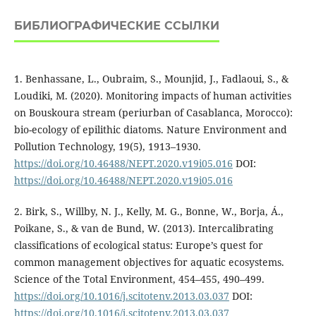
БИБЛИОГРАФИЧЕСКИЕ ССЫЛКИ
1. Benhassane, L., Oubraim, S., Mounjid, J., Fadlaoui, S., &
Loudiki, M. (2020). Monitoring impacts of human activities
on Bouskoura stream (periurban of Casablanca, Morocco):
bio-ecology of epilithic diatoms. Nature Environment and
Pollution Technology, 19(5), 1913–1930.
https://doi.org/10.46488/NEPT.2020.v19i05.016
DOI:
https://doi.org/10.46488/NEPT.2020.v19i05.016
2. Birk, S., Willby, N. J., Kelly, M. G., Bonne, W., Borja, Á.,
Poikane, S., & van de Bund, W. (2013). Intercalibrating
classifications of ecological status: Europe’s quest for
common management objectives for aquatic ecosystems.
Science of the Total Environment, 454–455, 490–499.
https://doi.org/10.1016/j.scitotenv.2013.03.037
DOI:
https://doi.org/10.1016/j.scitotenv.2013.03.037