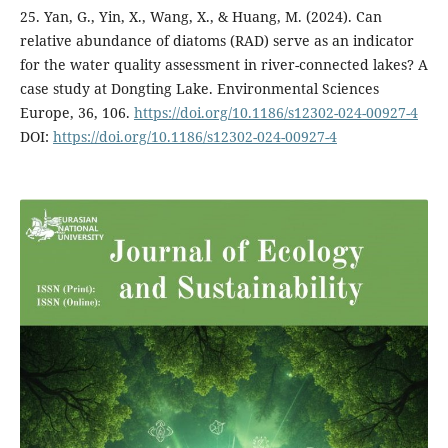
25. Yan, G., Yin, X., Wang, X., & Huang, M. (2024). Can
relative abundance of diatoms (RAD) serve as an indicator
for the water quality assessment in river-connected lakes? A
case study at Dongting Lake. Environmental Sciences
Europe, 36, 106.
https://doi.org/10.1186/s12302-024-00927-4
DOI:
https://doi.org/10.1186/s12302-024-00927-4