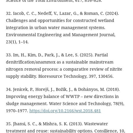
Science of the Total Environment, 617, 816–826.
32. Iacob, C. C., Nedeff, V., Lazar, G., & Roman, C. (2024).
Challenges and opportunities for constructed wetland
integration in urban water management systems.
Environmental Engineering and Management Journal,
23(1), 1–14.
33. Im, H., Kim, D., Park, J., & Lee, S. (2025). Partial
denitrification/anammox as a sustainable mainstream
nitrogen removal process: a comparative review of nitrite
supply stability. Bioresource Technology, 397, 130456.
34. Jenicek, P., Horejš, J., Božík, J., & Dohányos, M. (2018).
Improving energy balance of WWTP – new directions in
sludge management. Water Science and Technology, 78(9),
1970–1977.
https://doi.org/10.2166/wst.2018.481
35. Jhansi, S. C., & Mishra, S. K. (2013). Wastewater
treatment and reuse: sustainability options. Consilience, 10,