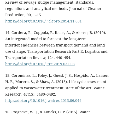
Review of sewage sludge management: standards,
regulations and analytical methods. Journal of Cleaner
Production, 90, 1–15.
https://doi.org/10.1016/j.jclepro.2014.11.031
14. Cordera, R., Coppola, P., Ibeas, A., & Alonso, B. (2019).
An integrated model to forecast the long-term
interdependencies between transport demand and land
use change. Transportation Research Part E: Logistics and
Transportation Review, 124, 440–454.
https://doi.org/10.1016/j.tre.2019.03.003
15. Corominas, L., Foley, J., Guest, J. S., Hospido, A., Larsen,
H. F., Morera, S., & Shaw, A. (2013). Life cycle assessment
applied to wastewater treatment: state of the art. Water
Research, 47(15), 5480–5492.
https://doi.org/10.1016/j.watres.2013.06.049
16. Cosgrove, W. J., & Loucks, D. P. (2015). Water