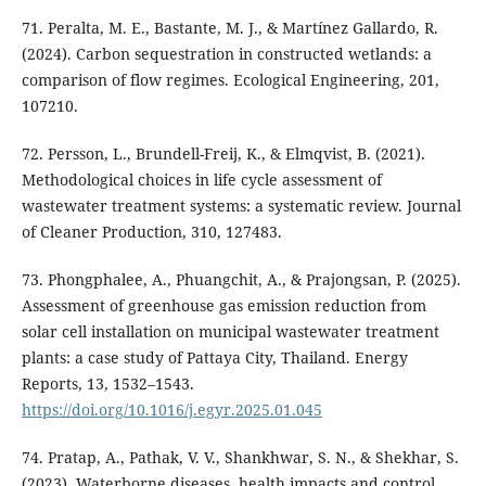
71. Peralta, M. E., Bastante, M. J., & Martínez Gallardo, R.
(2024). Carbon sequestration in constructed wetlands: a
comparison of flow regimes. Ecological Engineering, 201,
107210.
72. Persson, L., Brundell-Freij, K., & Elmqvist, B. (2021).
Methodological choices in life cycle assessment of
wastewater treatment systems: a systematic review. Journal
of Cleaner Production, 310, 127483.
73. Phongphalee, A., Phuangchit, A., & Prajongsan, P. (2025).
Assessment of greenhouse gas emission reduction from
solar cell installation on municipal wastewater treatment
plants: a case study of Pattaya City, Thailand. Energy
Reports, 13, 1532–1543.
https://doi.org/10.1016/j.egyr.2025.01.045
74. Pratap, A., Pathak, V. V., Shankhwar, S. N., & Shekhar, S.
(2023). Waterborne diseases, health impacts and control