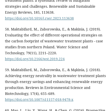
treatment plants: a systematic review of mitigation
strategies and challenges. Renewable and Sustainable
Energy Reviews, 185, 113638.
https://doi.org/10.1016/j.rser.2023.113638
58. Maktabifard, M., Zaborowska, E., & Makinia, J. (2019).
Evaluating the effect of different operational strategies on
the carbon footprint of wastewater treatment plants - case
studies from northern Poland. Water Science and
Technology, 79(11), 2211–2220.
https://doi.org/10.2166/wst.2019.224
59. Maktabifard, M., Zaborowska, E., & Mąkinia, J. (2018).
Achieving energy neutrality in wastewater treatment plants
through energy savings and enhancing renewable energy
production. Reviews in Environmental Science and
Biotechnology, 17(4), 655–689.
https://doi.org/10.1007/s11157-018-9478-x
60. Mao, L., Liu, Y., Wang, H., & Chen, G. (2024). Prospective