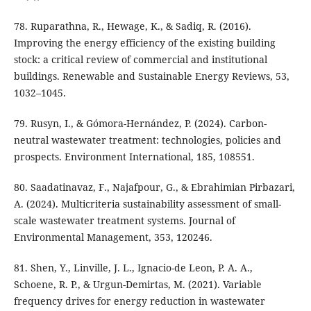
78. Ruparathna, R., Hewage, K., & Sadiq, R. (2016).
Improving the energy efficiency of the existing building
stock: a critical review of commercial and institutional
buildings. Renewable and Sustainable Energy Reviews, 53,
1032–1045.
79. Rusyn, I., & Gómora-Hernández, P. (2024). Carbon-
neutral wastewater treatment: technologies, policies and
prospects. Environment International, 185, 108551.
80. Saadatinavaz, F., Najafpour, G., & Ebrahimian Pirbazari,
A. (2024). Multicriteria sustainability assessment of small-
scale wastewater treatment systems. Journal of
Environmental Management, 353, 120246.
81. Shen, Y., Linville, J. L., Ignacio-de Leon, P. A. A.,
Schoene, R. P., & Urgun-Demirtas, M. (2021). Variable
frequency drives for energy reduction in wastewater