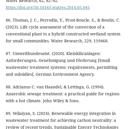
Water Research, 62, 82–92.
https://doi.org/10.1016/j.watres.2014.05.045
86. Thomas, J. C., Perrodin, Y., Prost-Boucle, S., & Boutin, C.
(2023). Life cycle assessment of the conversion of a
conventional plant to a hybrid constructed wetland system
for small communities. Water Research, 229, 119468.
87. Umweltbundesamt. (2020). Kleinkläranlagen:
Anforderungen, Genehmigung und Förderung [Small
wastewater treatment systems: requirements, permitting
and subsidies]. German Environment Agency.
88. Adrianus C. van Haandel, & Lettinga, G. (1994).
Anaerobic sewage treatment: a practical guide for regions
with a hot climate. John Wiley & Sons.
89. Vellaiyan, S. (2024). Renewable energy integration in
wastewater treatment for achieving carbon neutrality: a
review of recent trends. Sustainable Energy Technologies