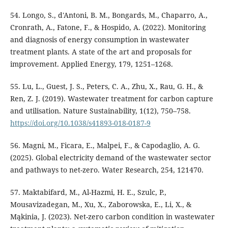
54. Longo, S., d'Antoni, B. M., Bongards, M., Chaparro, A.,
Cronrath, A., Fatone, F., & Hospido, A. (2022). Monitoring
and diagnosis of energy consumption in wastewater
treatment plants. A state of the art and proposals for
improvement. Applied Energy, 179, 1251–1268.
55. Lu, L., Guest, J. S., Peters, C. A., Zhu, X., Rau, G. H., &
Ren, Z. J. (2019). Wastewater treatment for carbon capture
and utilisation. Nature Sustainability, 1(12), 750–758.
https://doi.org/10.1038/s41893-018-0187-9
56. Magni, M., Ficara, E., Malpei, F., & Capodaglio, A. G.
(2025). Global electricity demand of the wastewater sector
and pathways to net-zero. Water Research, 254, 121470.
57. Maktabifard, M., Al-Hazmi, H. E., Szulc, P.,
Mousavizadegan, M., Xu, X., Zaborowska, E., Li, X., &
Mąkinia, J. (2023). Net-zero carbon condition in wastewater