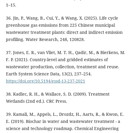
1–15.
36. Jin, P., Wang, B., Cui, Y., & Wang, X. (2025). Life cycle
greenhouse gas emissions from 225 Chinese municipal
wastewater treatment plants: direct and indirect emission
profiling. Water Research, 248, 120828.
37. Jones, E. R., van Vliet, M. T. H., Qadir, M., & Bierkens, M.
F. P. (2021). Country-level and gridded estimates of
wastewater production, collection, treatment and reuse.
Earth System Science Data, 13(2), 237–254.
https://doi.org/10.5194/essd-13-237-2021
38. Kadlec, R. H., & Wallace, S. D. (2009). Treatment
Wetlands (2nd ed.). CRC Press.
39. Kamali, M., Appels, L., Drozdz, H., Aarts, R., & Kwon, E.
E. (2019). Biochar in water and wastewater treatment - a
science and technology roadmap. Chemical Engineering