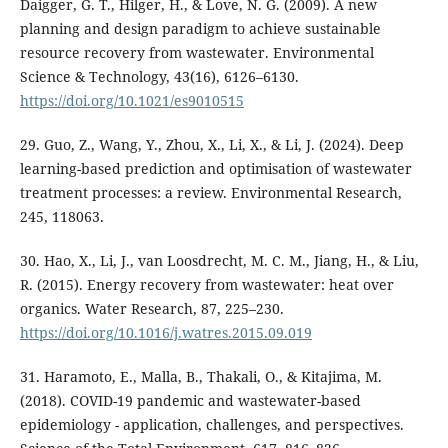
Daigger, G. T., Hilger, H., & Love, N. G. (2009). A new
planning and design paradigm to achieve sustainable
resource recovery from wastewater. Environmental
Science & Technology, 43(16), 6126–6130.
https://doi.org/10.1021/es9010515
29. Guo, Z., Wang, Y., Zhou, X., Li, X., & Li, J. (2024). Deep
learning-based prediction and optimisation of wastewater
treatment processes: a review. Environmental Research,
245, 118063.
30. Hao, X., Li, J., van Loosdrecht, M. C. M., Jiang, H., & Liu,
R. (2015). Energy recovery from wastewater: heat over
organics. Water Research, 87, 225–230.
https://doi.org/10.1016/j.watres.2015.09.019
31. Haramoto, E., Malla, B., Thakali, O., & Kitajima, M.
(2018). COVID-19 pandemic and wastewater-based
epidemiology - application, challenges, and perspectives.