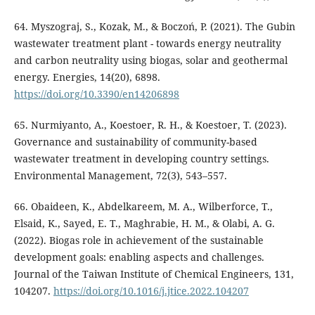
64. Myszograj, S., Kozak, M., & Boczoń, P. (2021). The Gubin
wastewater treatment plant - towards energy neutrality
and carbon neutrality using biogas, solar and geothermal
energy. Energies, 14(20), 6898.
https://doi.org/10.3390/en14206898
65. Nurmiyanto, A., Koestoer, R. H., & Koestoer, T. (2023).
Governance and sustainability of community-based
wastewater treatment in developing country settings.
Environmental Management, 72(3), 543–557.
66. Obaideen, K., Abdelkareem, M. A., Wilberforce, T.,
Elsaid, K., Sayed, E. T., Maghrabie, H. M., & Olabi, A. G.
(2022). Biogas role in achievement of the sustainable
development goals: enabling aspects and challenges.
Journal of the Taiwan Institute of Chemical Engineers, 131,
104207.
https://doi.org/10.1016/j.jtice.2022.104207