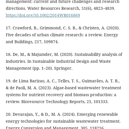
management: current and future challenges and research
directions. Water Resources Research, 51(6), 4823–4839.
https://doi.org/10.1002/2014WR016869
17. Crawford, B., Grimmond, C. S. B., & Christen, A. (2020).
Five decades of urban climate research: a review. Energy
and Buildings, 217, 109874.
18. De, M., & Majumder, M. (2020). Sustainability analysis of
industries. In Sustainable Industrial Design and Waste
Management (pp. 1–20). Springer.
19. de Lima Barizao, A. C., Telles, T. S., Guimarães, A. T. B.,
& de Paoli, M. A. (2023). Algae-based wastewater treatment
systems for nutrient recovery and biomass production: a
review. Bioresource Technology Reports, 21, 101333.
20. Devarajan, Y., & D., M. A. (2024). Emerging renewable
energy technologies for sustainable wastewater treatment.
Energy Conversion and Management, 305, 118216.