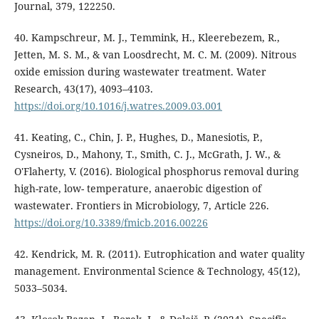
Journal, 379, 122250.
40. Kampschreur, M. J., Temmink, H., Kleerebezem, R.,
Jetten, M. S. M., & van Loosdrecht, M. C. M. (2009). Nitrous
oxide emission during wastewater treatment. Water
Research, 43(17), 4093–4103.
https://doi.org/10.1016/j.watres.2009.03.001
41. Keating, C., Chin, J. P., Hughes, D., Manesiotis, P.,
Cysneiros, D., Mahony, T., Smith, C. J., McGrath, J. W., &
O'Flaherty, V. (2016). Biological phosphorus removal during
high-rate, low- temperature, anaerobic digestion of
wastewater. Frontiers in Microbiology, 7, Article 226.
https://doi.org/10.3389/fmicb.2016.00226
42. Kendrick, M. R. (2011). Eutrophication and water quality
management. Environmental Science & Technology, 45(12),
5033–5034.