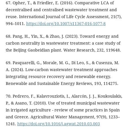
67. Opher, T., & Friedler, E. (2016). Comparative LCA of
decentralised and centralised wastewater treatment and
reuse. International Journal of Life Cycle Assessment, 21(7),
994–1011.
https://doi.org/10.1007/s11367-016-1077-8
68. Pang, H., Yin, X., & Zhao, J. (2023). Toward energy and
carbon neutrality in wastewater treatment: a case study of
the Beijing Gaobeidian plant. Water Research, 232, 119648.
69. Pasquarelli, G., Morale, M. G., Di Leo, S., & Cusenza, M.
A. (2024). Low-carbon wastewater treatment approaches
integrating resource recovery and renewable energy.
Renewable and Sustainable Energy Reviews, 193, 114275.
70. Pedrero, F., Kalavrouziotis, I., Alarcón, J. J., Koukoulakis,
P., & Asano, T. (2010). Use of treated municipal wastewater
in irrigated agriculture - review of some practices in Spain
and Greece. Agricultural Water Management, 97(9), 1233–
1241.
https://doi.org/10.1016/j.agwat.2010.03.003