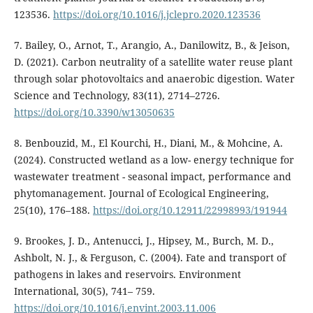
123536.
https://doi.org/10.1016/j.jclepro.2020.123536
7. Bailey, O., Arnot, T., Arangio, A., Danilowitz, B., & Jeison,
D. (2021). Carbon neutrality of a satellite water reuse plant
through solar photovoltaics and anaerobic digestion. Water
Science and Technology, 83(11), 2714–2726.
https://doi.org/10.3390/w13050635
8. Benbouzid, M., El Kourchi, H., Diani, M., & Mohcine, A.
(2024). Constructed wetland as a low- energy technique for
wastewater treatment - seasonal impact, performance and
phytomanagement. Journal of Ecological Engineering,
25(10), 176–188.
https://doi.org/10.12911/22998993/191944
9. Brookes, J. D., Antenucci, J., Hipsey, M., Burch, M. D.,
Ashbolt, N. J., & Ferguson, C. (2004). Fate and transport of
pathogens in lakes and reservoirs. Environment
International, 30(5), 741– 759.
https://doi.org/10.1016/j.envint.2003.11.006