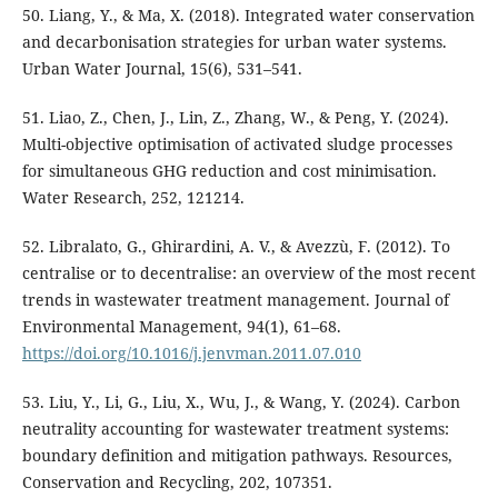
50. Liang, Y., & Ma, X. (2018). Integrated water conservation
and decarbonisation strategies for urban water systems.
Urban Water Journal, 15(6), 531–541.
51. Liao, Z., Chen, J., Lin, Z., Zhang, W., & Peng, Y. (2024).
Multi-objective optimisation of activated sludge processes
for simultaneous GHG reduction and cost minimisation.
Water Research, 252, 121214.
52. Libralato, G., Ghirardini, A. V., & Avezzù, F. (2012). To
centralise or to decentralise: an overview of the most recent
trends in wastewater treatment management. Journal of
Environmental Management, 94(1), 61–68.
https://doi.org/10.1016/j.jenvman.2011.07.010
53. Liu, Y., Li, G., Liu, X., Wu, J., & Wang, Y. (2024). Carbon
neutrality accounting for wastewater treatment systems:
boundary definition and mitigation pathways. Resources,
Conservation and Recycling, 202, 107351.