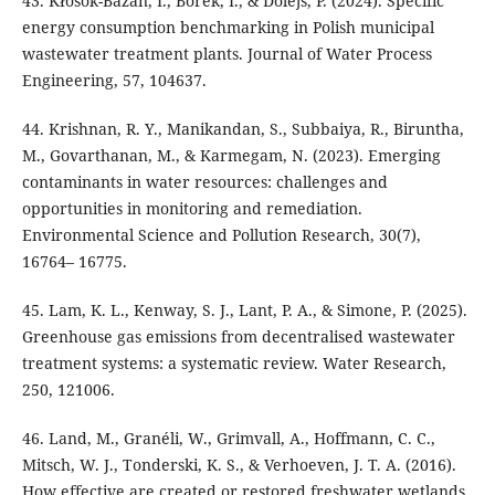
43. Kłosok-Bazan, I., Borek, I., & Dolejš, P. (2024). Specific
energy consumption benchmarking in Polish municipal
wastewater treatment plants. Journal of Water Process
Engineering, 57, 104637.
44. Krishnan, R. Y., Manikandan, S., Subbaiya, R., Biruntha,
M., Govarthanan, M., & Karmegam, N. (2023). Emerging
contaminants in water resources: challenges and
opportunities in monitoring and remediation.
Environmental Science and Pollution Research, 30(7),
16764– 16775.
45. Lam, K. L., Kenway, S. J., Lant, P. A., & Simone, P. (2025).
Greenhouse gas emissions from decentralised wastewater
treatment systems: a systematic review. Water Research,
250, 121006.
46. Land, M., Granéli, W., Grimvall, A., Hoffmann, C. C.,
Mitsch, W. J., Tonderski, K. S., & Verhoeven, J. T. A. (2016).
How effective are created or restored freshwater wetlands