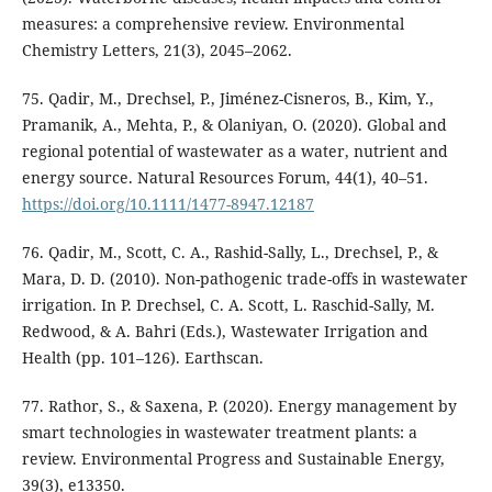
measures: a comprehensive review. Environmental
Chemistry Letters, 21(3), 2045–2062.
75. Qadir, M., Drechsel, P., Jiménez-Cisneros, B., Kim, Y.,
Pramanik, A., Mehta, P., & Olaniyan, O. (2020). Global and
regional potential of wastewater as a water, nutrient and
energy source. Natural Resources Forum, 44(1), 40–51.
https://doi.org/10.1111/1477-8947.12187
76. Qadir, M., Scott, C. A., Rashid-Sally, L., Drechsel, P., &
Mara, D. D. (2010). Non-pathogenic trade-offs in wastewater
irrigation. In P. Drechsel, C. A. Scott, L. Raschid-Sally, M.
Redwood, & A. Bahri (Eds.), Wastewater Irrigation and
Health (pp. 101–126). Earthscan.
77. Rathor, S., & Saxena, P. (2020). Energy management by
smart technologies in wastewater treatment plants: a
review. Environmental Progress and Sustainable Energy,
39(3), e13350.