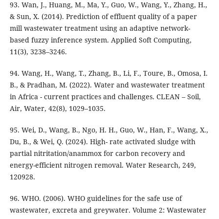
93. Wan, J., Huang, M., Ma, Y., Guo, W., Wang, Y., Zhang, H.,
& Sun, X. (2014). Prediction of effluent quality of a paper
mill wastewater treatment using an adaptive network-
based fuzzy inference system. Applied Soft Computing,
11(3), 3238–3246.
94. Wang, H., Wang, T., Zhang, B., Li, F., Toure, B., Omosa, I.
B., & Pradhan, M. (2022). Water and wastewater treatment
in Africa - current practices and challenges. CLEAN – Soil,
Air, Water, 42(8), 1029–1035.
95. Wei, D., Wang, B., Ngo, H. H., Guo, W., Han, F., Wang, X.,
Du, B., & Wei, Q. (2024). High- rate activated sludge with
partial nitritation/anammox for carbon recovery and
energy-efficient nitrogen removal. Water Research, 249,
120928.
96. WHO. (2006). WHO guidelines for the safe use of
wastewater, excreta and greywater. Volume 2: Wastewater