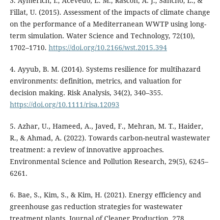
3. Aymerich, I., Acevedo, L. M., Rascón, A. J., Sancho, L., &
Fillat, U. (2015). Assessment of the impacts of climate change
on the performance of a Mediterranean WWTP using long-
term simulation. Water Science and Technology, 72(10),
1702–1710.
https://doi.org/10.2166/wst.2015.394
4. Ayyub, B. M. (2014). Systems resilience for multihazard
environments: definition, metrics, and valuation for
decision making. Risk Analysis, 34(2), 340–355.
https://doi.org/10.1111/risa.12093
5. Azhar, U., Hameed, A., Javed, F., Mehran, M. T., Haider,
R., & Ahmad, A. (2022). Towards carbon-neutral wastewater
treatment: a review of innovative approaches.
Environmental Science and Pollution Research, 29(5), 6245–
6261.
6. Bae, S., Kim, S., & Kim, H. (2021). Energy efficiency and
greenhouse gas reduction strategies for wastewater
treatment plants. Journal of Cleaner Production, 278,