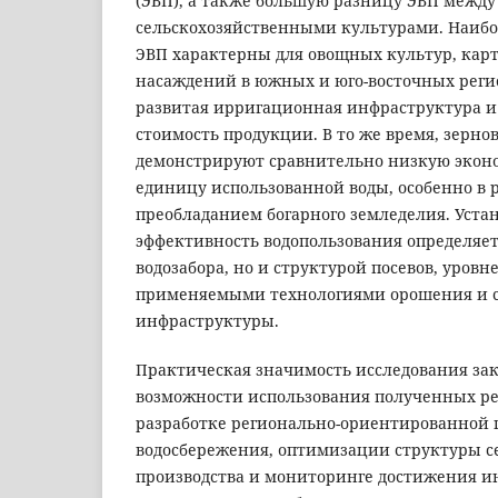
(ЭВП), а также большую разницу ЭВП межд
сельскохозяйственными культурами. Наибо
ЭВП характерны для овощных культур, кар
насаждений в южных и юго-восточных регио
развитая ирригационная инфраструктура и
стоимость продукции. В то же время, зерн
демонстрируют сравнительно низкую экон
единицу использованной воды, особенно в р
преобладанием богарного земледелия. Устан
эффективность водопользования определяет
водозабора, но и структурой посевов, уров
применяемыми технологиями орошения и 
инфраструктуры.
Практическая значимость исследования за
возможности использования полученных ре
разработке регионально-ориентированной
водосбережения, оптимизации структуры с
производства и мониторинге достижения инд