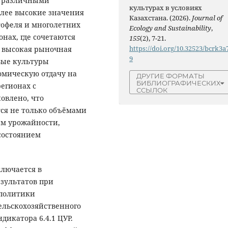
у различными
культурах в условиях
лее высокие значения
Казахстана. (2026).
Journal of
тофеля и многолетних
Ecology and Sustainability
,
нах, где сочетаются
155
(2), 7-21.
https://doi.org/10.32523/bcrk3a
 высокая рыночная
9
овые культуры
омическую отдачу на
ДРУГИЕ ФОРМАТЫ
БИБЛИОГРАФИЧЕСКИХ
егионах с
ССЫЛОК
овлено, что
ся не только объёмами
нем урожайности,
состоянием
ключается в
зультатов при
 политики
ельскохозяйственного
икатора 6.4.1 ЦУР.