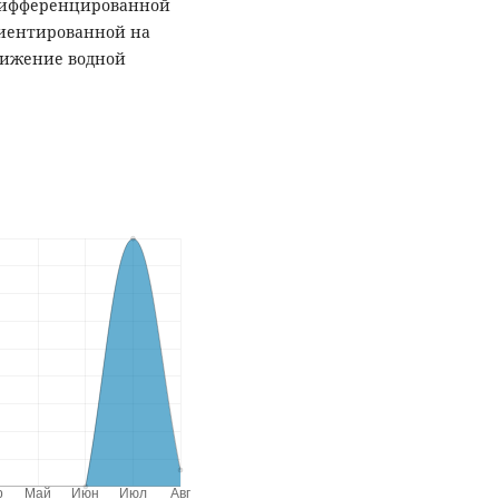
 дифференцированной
риентированной на
нижение водной