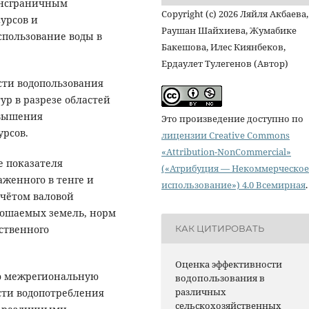
рансграничным
Copyright (c) 2026 Ляйля Акбаева,
урсов и
Раушан Шайхиева, Жумабике
пользование воды в
Бакешова, Илес Киянбеков,
Ердаулет Тулегенов (Автор)
сти водопользования
ур в разрезе областей
овышения
Это произведение доступно по
урсов.
лицензии Creative Commons
«Attribution-NonCommercial»
е показателя
(«Атрибуция — Некоммерческое
аженного в тенге и
использование») 4.0 Всемирная
.
учётом валовой
рошаемых земель, норм
ственного
КАК ЦИТИРОВАТЬ
Оценка эффективности
ю межрегиональную
водопользования в
различных
ти водопотребления
сельскохозяйственных