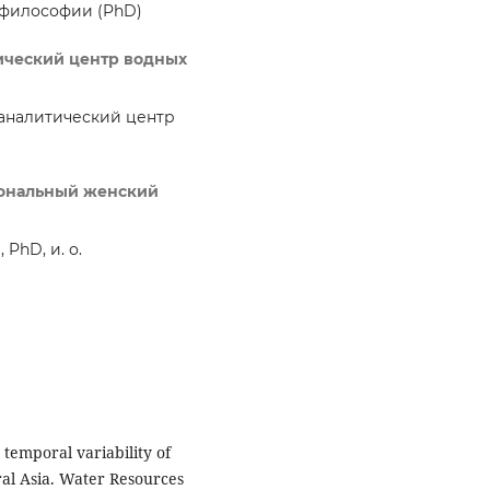
 философии (PhD)
ический центр водных
аналитический центр
иональный женский
PhD, и. о.
 temporal variability of
ral Asia. Water Resources