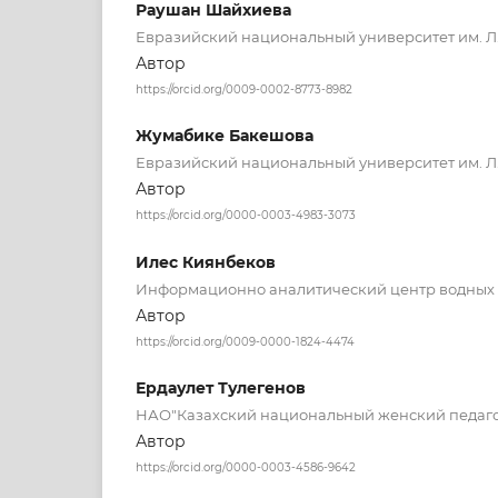
Раушан Шайхиева
Евразийский национальный университет им. Л.
Автор
https://orcid.org/0009-0002-8773-8982
Жумабике Бакешова
Евразийский национальный университет им. Л.
Автор
https://orcid.org/0000-0003-4983-3073
Илес Киянбеков
Информационно аналитический центр водных 
Автор
https://orcid.org/0009-0000-1824-4474
Ердаулет Тулегенов
НАО"Казахский национальный женский педаго
Автор
https://orcid.org/0000-0003-4586-9642