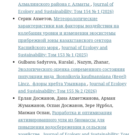
Алмалинского района г. Алматы
,
Journal of
Ecology and Sustainability: Том 154 № 1 (2026)
Серик Ахметов,
Метеорологические
характеристики как факторы воздействия на
колебания уровня и изменения экосистемы
прибрежной зоны казахстанского сектора
Каспийского моря
,
Journal of Ecology and
Sustainability: Том 153 № 1 (2025)
Gulbanu Sadyrova, Kuralai , Nazym, Zhanar,
Экологического оценка современного состояния
популяции вида Ikonnikovia kaufmanniana (Regel)
Lincz. флоры хребта Узынкара
,
Journal of Ecology
and Sustainability: Том 155 № 2 (2026)
Ерлан Досжанов, Дана Ахметжанова, Арман
Жумажанов, Оспан Досжанов, Зере Нұрбол,
Мағжан Оспан,
Разработка и оптимизация
активированного угля из биомассы для
повышения водосбережения в сельском
хозяйстве
,
Journal of Ecology and Sustainability: Том