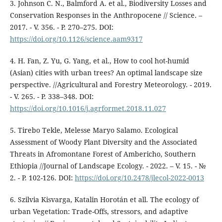
3. Johnson C. N., Balmford A. et al., Biodiversity Losses and
Conservation Responses in the Anthropocene // Science. –
2017. - V. 356. - P. 270–275. DOI:
https://doi.org/10.1126/science.aam9317
4. H. Fan, Z. Yu, G. Yang, et al., How to cool hot-humid
(Asian) cities with urban trees? An optimal landscape size
perspective. //Agricultural and Forestry Meteorology. - 2019.
- V. 265. - P. 338–348. DOI:
https://doi.org/10.1016/j.agrformet.2018.11.027
5. Tirebo Tekle, Melesse Maryo Salamo. Ecological
Assessment of Woody Plant Diversity and the Associated
Threats in Afromontane Forest of Ambericho, Southern
Ethiopia //Journal of Landscape Ecology. - 2022. – V. 15. - №
2. - P. 102-126. DOI:
https://doi.org/10.2478/jlecol-2022-0013
6. Szilvia Kisvarga, Katalin Horotán et all. The ecology of
urban Vegetation: Trade-Offs, stressors, and adaptive