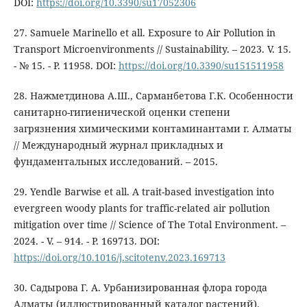
DOI:
https://doi.org/10.3390/su17052306
27. Samuele Marinello et all. Exposure to Air Pollution in
Transport Microenvironments // Sustainability. – 2023. V. 15.
- № 15. - Р. 11958. DOI:
https://doi.org/10.3390/su151511958
28. Нажметдинова А.Ш., Сарманбетова Г.К. Особенности
санитарно-гигиенической оценки степени
загрязнения химическими контаминантами г. Алматы
// Международный журнал прикладных и
фундаментальных исследований. – 2015.
29. Yendle Barwise et all. A trait-based investigation into
evergreen woody plants for traffic-related air pollution
mitigation over time // Science of The Total Environment. –
2024. - V. – 914. - Р. 169713. DOI:
https://doi.org/10.1016/j.scitotenv.2023.169713
30. Садырова Г. А. Урбанизированная флора города
Алматы (иллюстрированный каталог растений).