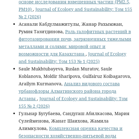
основе исследования взвешенных частиц (PM2.5,
PM10)
,
Journal of Ecology and Sustainability: Том 155
№ 2 (2026)
Асанали Кабдулмажитулы, Жанар Рахымжан,
Румия Тазитдинова,
Роль галофитных растений в
фитотазировании почв, загрязненных тяжелыми
металлами и солями: мировой опыт и
возможности для Казахстана
,
Journal of Ecology
and Sustainability: Том 153 № 1 (2025)
Saule Mukhtubayeva, Ruslan Muratov, Saule
Koblanova, Moldir Sharipova, Gulfairuz Koibagarova,
Arailym Kurmanova,
Анализ видового состава
урбанофлоры Алматинского района города
Астаны
,
Journal of Ecology and Sustainability: Том
155 № 2 (2026)
Гульнар Бугубаева, Сандугаш Абилкасова, Мария
Сулейменова, Жанат Шаихова, Жамила
Алимкулова,
Комплексная оценка качества и
безопасности хозяйственно-питьевой воды