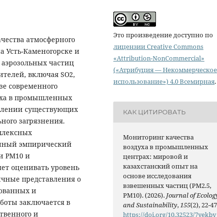
Это произведение доступно по
ачества атмосферного
лицензии Creative Commons
а Усть-Каменогорске и
«Attribution-NonCommercial»
 аэрозольных частиц
(«Атрибуция — Некоммерческое
ителей, включая SO2,
использование») 4.0 Всемирная
.
зе современного
уха в промышленных
явлении существующих
КАК ЦИТИРОВАТЬ
ного загрязнения.
плексных
Мониторинг качества
енный эмпирический
воздуха в промышленных
и PM10 и
центрах: мировой и
казахстанский опыт на
яет оценивать уровень
основе исследования
ичные представления о
взвешенных частиц (PM2.5,
рованных и
PM10). (2026).
Journal of Ecolog
боты заключается в
and Sustainability
,
155
(2), 22-47
твенного и
https://doi.org/10.32523/7yekbv