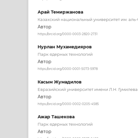
Арай Темиржанова
Казахский национальный университет им. аль
Автор
https://orcid.org/0000-0003-2820-2731
Нурлан Мухамедияров
Парк ядерных технологий
Автор
https://orcid.org/0000-0001-5073-5978
Касым Жумадилов
Евразийский университет имени Л.Н. Гумилева
Автор
https://orcid.org/0000-0002-0205-4585
Ажар Ташекова
Парк ядерных технологий
Автор