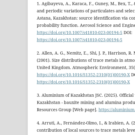
1. Agibayeva, A., Karaca, F., Guney, M., Bex, T.,
and periodic variations of particulates and selec
Astana, Kazakhstan: source identification via co
probability function. Aerosol Science and Engine
https://doi.org/10.1007/s41810-023-00194-5
DOI:
https://doi.org/10.1007/s41810-023-00194-5
2. Allen, A. G., Nemitz, E., Shi, J. P., Harrison, R
(2001). Size distributions of trace metals in atm
United Kingdom. Atmospheric Environment, 35(2
https://doi.org/10.1016/S1352-2310(01)00190-X
DO
https://doi.org/10.1016/S1352-2310(01)00190-X
3. Aluminium of Kazakhstan JSC. (2025). Officia
Kazakhstan - bauxite mining and alumina produc
Resources Group [Web page].
https://aluminium
4. Arruti, A., Fernández-Olmo, I., & Irabien, A. (
contribution of local sources to trace metals le