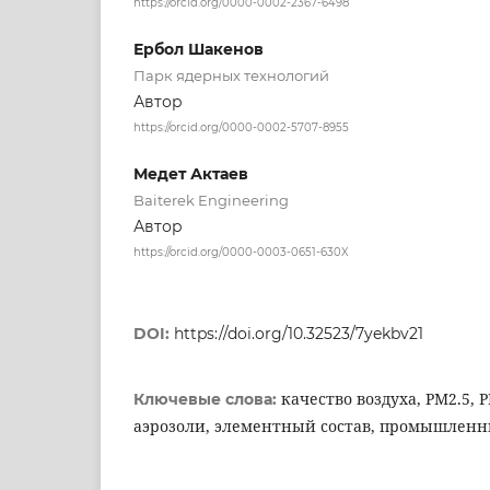
https://orcid.org/0000-0002-2367-6498
Ербол Шакенов
Парк ядерных технологий
Автор
https://orcid.org/0000-0002-5707-8955
Медет Актаев
Baiterek Engineering
Автор
https://orcid.org/0000-0003-0651-630X
DOI:
https://doi.org/10.32523/7yekbv21
качество воздуха, PM2.5,
Ключевые слова:
аэрозоли, элементный состав, промышленн