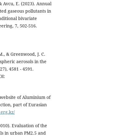
 & Avcu, E. (2023). Annual
ted gaseous pollutants in
nditional bivariate
ering, 7, 502-516.
. M., & Greenwood, J. C.
ospheric aerosols in the
7), 4581 - 4591.
I:
l website of Aluminium of
tion, part of Eurasian
.erg.kz/
2010). Evaluation of the
vels in urban PM2.5 and