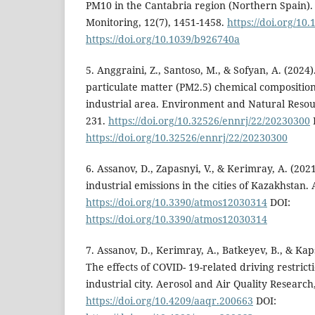
PM10 in the Cantabria region (Northern Spain).
Monitoring, 12(7), 1451-1458.
https://doi.org/10
https://doi.org/10.1039/b926740a
5. Anggraini, Z., Santoso, M., & Sofyan, A. (2024).
particulate matter (PM2.5) chemical composition
industrial area. Environment and Natural Resour
231.
https://doi.org/10.32526/ennrj/22/20230300
https://doi.org/10.32526/ennrj/22/20230300
6. Assanov, D., Zapasnyi, V., & Kerimray, A. (202
industrial emissions in the cities of Kazakhstan.
https://doi.org/10.3390/atmos12030314
DOI:
https://doi.org/10.3390/atmos12030314
7. Assanov, D., Kerimray, A., Batkeyev, B., & Ka
The effects of COVID- 19-related driving restricti
industrial city. Aerosol and Air Quality Research
https://doi.org/10.4209/aaqr.200663
DOI: