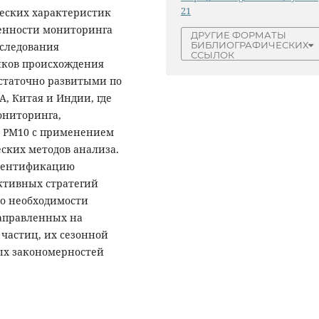
21
еских характеристик
бенности мониторинга
ДРУГИЕ ФОРМАТЫ
БИБЛИОГРАФИЧЕСКИХ
сследования
ССЫЛОК
иков происхождения
статочно развитыми по
, Китая и Индии, где
ониторинга,
и PM10 с применением
ских методов анализа.
идентификацию
ктивных стратегий
 о необходимости
аправленных на
 частиц, их сезонной
ых закономерностей