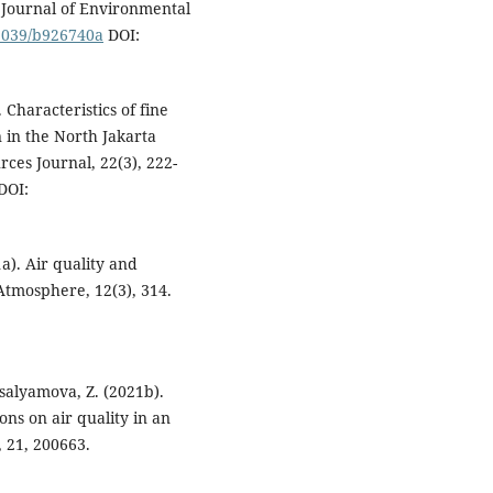
 Journal of Environmental
.1039/b926740a
DOI:
 Characteristics of fine
 in the North Jakarta
ces Journal, 22(3), 222-
DOI:
1a). Air quality and
 Atmosphere, 12(3), 314.
psalyamova, Z. (2021b).
ons on air quality in an
, 21, 200663.